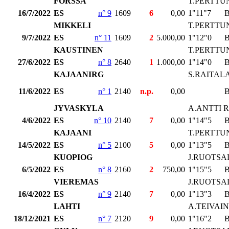
FORSSA
T.PERTTU
16/7/2022
ES
n° 9
1609
6
0,00
1"11"7
MIKKELI
T.PERTTU
9/7/2022
ES
n° 11
1609
2
5.000,00
1"12"0
KAUSTINEN
T.PERTTU
27/6/2022
ES
n° 8
2640
1
1.000,00
1"14"0
KAJAANIRG
S.RAITA
11/6/2022
ES
n° 1
2140
n.p.
0,00
JYVASKYLA
A.ANTTI 
4/6/2022
ES
n° 10
2140
7
0,00
1"14"5
KAJAANI
T.PERTTU
14/5/2022
ES
n° 5
2100
5
0,00
1"13"5
KUOPIOG
J.RUOTSA
6/5/2022
ES
n° 8
2160
2
750,00
1"15"5
VIEREMAS
J.RUOTSA
16/4/2022
ES
n° 9
2140
7
0,00
1"13"3
LAHTI
A.TEIVAI
18/12/2021
ES
n° 7
2120
9
0,00
1"16"2