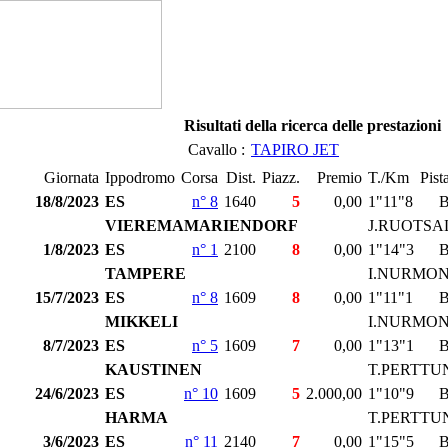
Risultati della ricerca delle prestazioni
Cavallo :
TAPIRO JET
Giornata
Ippodromo
Corsa
Dist.
Piazz.
Premio
T./Km
Pist
18/8/2023
ES
n° 8
1640
5
0,00
1"11"8
VIEREMAMARIENDORF
J.RUOTSA
1/8/2023
ES
n° 1
2100
8
0,00
1"14"3
TAMPERE
I.NURMO
15/7/2023
ES
n° 8
1609
8
0,00
1"11"1
MIKKELI
I.NURMO
8/7/2023
ES
n° 5
1609
7
0,00
1"13"1
KAUSTINEN
T.PERTTU
24/6/2023
ES
n° 10
1609
5
2.000,00
1"10"9
HARMA
T.PERTTU
3/6/2023
ES
n° 11
2140
7
0,00
1"15"5