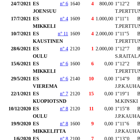
24/7/2021
ES
n° 6
1640
4
800,00
1"12"2
JOENSUU
T.PERTTU
17/7/2021
ES
n° 4
1609
4
1.000,00
1"11"1
MIKKELI
T.PERTTU
10/7/2021
ES
n° 11
1609
4
2.000,00
1"11"5
KAUSTINEN
T.PERTTU
28/6/2021
ES
n° 4
2120
1
2.000,00
1"12"7
OULU
S.RAITAL
15/6/2021
ES
n° 6
1600
6
0,00
1"12"2
MIKKELI
T.PERTTU
29/5/2021
ES
n° 6
2140
10
0,00
1"14"9
VIEREMA
J.P.KAUH
22/1/2021
ES
n° 7
2120
15
0,00
1"19"1
KUOPIOTSND
M.KINSKI
10/12/2020
ES
n° 8
2120
11
0,00
1"15"8
OULU
J.P.KAUH
19/9/2020
ES
n° 8
1600
9
0,00
1"11"6
MIKKELITTA
J.P.KAUH
1/6/2020
ES
n° 8
2100
7
0,00
1"13"0