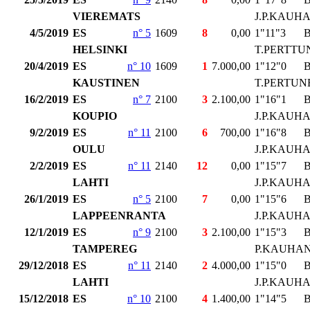
VIEREMATS
J.P.KAUH
4/5/2019
ES
n° 5
1609
8
0,00
1"11"3
HELSINKI
T.PERTTU
20/4/2019
ES
n° 10
1609
1
7.000,00
1"12"0
KAUSTINEN
T.PERTUN
16/2/2019
ES
n° 7
2100
3
2.100,00
1"16"1
KOUPIO
J.P.KAUH
9/2/2019
ES
n° 11
2100
6
700,00
1"16"8
OULU
J.P.KAUH
2/2/2019
ES
n° 11
2140
12
0,00
1"15"7
LAHTI
J.P.KAUH
26/1/2019
ES
n° 5
2100
7
0,00
1"15"6
LAPPEENRANTA
J.P.KAUH
12/1/2019
ES
n° 9
2100
3
2.100,00
1"15"3
TAMPEREG
P.KAUHA
29/12/2018
ES
n° 11
2140
2
4.000,00
1"15"0
LAHTI
J.P.KAUH
15/12/2018
ES
n° 10
2100
4
1.400,00
1"14"5