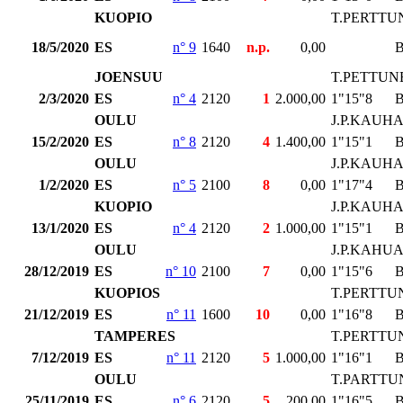
KUOPIO
T.PERTTU
18/5/2020
ES
n° 9
1640
n.p.
0,00
JOENSUU
T.PETTUN
2/3/2020
ES
n° 4
2120
1
2.000,00
1"15"8
OULU
J.P.KAUH
15/2/2020
ES
n° 8
2120
4
1.400,00
1"15"1
OULU
J.P.KAUH
1/2/2020
ES
n° 5
2100
8
0,00
1"17"4
KUOPIO
J.P.KAUH
13/1/2020
ES
n° 4
2120
2
1.000,00
1"15"1
OULU
J.P.KAHU
28/12/2019
ES
n° 10
2100
7
0,00
1"15"6
KUOPIOS
T.PERTTU
21/12/2019
ES
n° 11
1600
10
0,00
1"16"8
TAMPERES
T.PERTTU
7/12/2019
ES
n° 11
2120
5
1.000,00
1"16"1
OULU
T.PARTTU
25/11/2019
ES
n° 6
2120
5
200,00
1"16"5