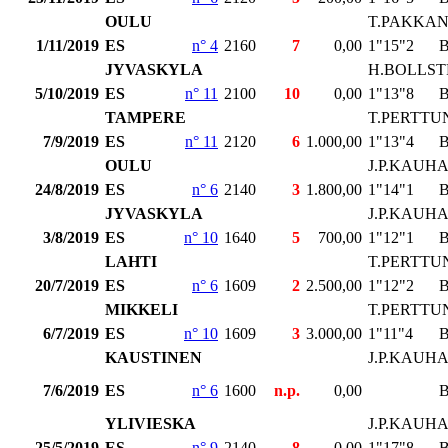
OULU
T.PAKKA
1/11/2019
ES
n° 4
2160
7
0,00
1"15"2
JYVASKYLA
H.BOLLS
5/10/2019
ES
n° 11
2100
10
0,00
1"13"8
TAMPERE
T.PERTTU
7/9/2019
ES
n° 11
2120
6
1.000,00
1"13"4
OULU
J.P.KAUH
24/8/2019
ES
n° 6
2140
3
1.800,00
1"14"1
JYVASKYLA
J.P.KAUH
3/8/2019
ES
n° 10
1640
5
700,00
1"12"1
LAHTI
T.PERTTU
20/7/2019
ES
n° 6
1609
2
2.500,00
1"12"2
MIKKELI
T.PERTTU
6/7/2019
ES
n° 10
1609
3
3.000,00
1"11"4
KAUSTINEN
J.P.KAUH
7/6/2019
ES
n° 6
1600
n.p.
0,00
YLIVIESKA
J.P.KAUH
25/5/2019
ES
n° 9
2140
8
0,00
1"17"8