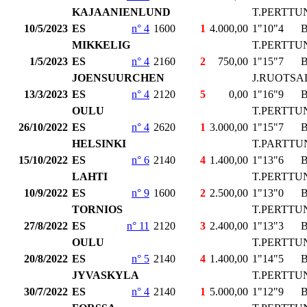
KAJAANIENLUND
T.PERTTU
10/5/2023
ES
n° 4
1600
1
4.000,00
1"10"4
MIKKELIG
T.PERTTU
1/5/2023
ES
n° 4
2160
2
750,00
1"15"7
JOENSUURCHEN
J.RUOTSA
13/3/2023
ES
n° 4
2120
5
0,00
1"16"9
OULU
T.PERTTU
26/10/2022
ES
n° 4
2620
1
3.000,00
1"15"7
HELSINKI
T.PARTTU
15/10/2022
ES
n° 6
2140
4
1.400,00
1"13"6
LAHTI
T.PERTTU
10/9/2022
ES
n° 9
1600
2
2.500,00
1"13"0
TORNIOS
T.PERTTU
27/8/2022
ES
n° 11
2120
3
2.400,00
1"13"3
OULU
T.PERTTU
20/8/2022
ES
n° 5
2140
4
1.400,00
1"14"5
JYVASKYLA
T.PERTTU
30/7/2022
ES
n° 4
2140
1
5.000,00
1"12"9