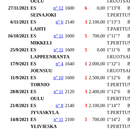
OULU
J.RUOTSA
27/11/2021
ES
n° 12
1600
6
0,00
1"13"8
SEINAJOKI
T.PERTTU
6/11/2021
ES
n° 6
2140
3
2.100,00
1"13"3
LAHTI
T.PARTTU
16/10/2021
ES
n° 11
1600
5
700,00
1"11"7
MIKKELI
T.PERTTU
25/9/2021
ES
n° 11
1609
5
0,00
1"11"6
LAPPEENRANTA
J.RUOTSA
17/9/2021
ES
n° 4
1640
1
2.000,00
1"12"1
JOENSUU
J.RUOTSA
11/9/2021
ES
n° 10
1600
2
2.500,00
1"12"6
TORNIO
T.PERTTU
28/8/2021
ES
n° 11
2120
3
2.400,00
1"12"6
OULU
T.PERTTU
21/8/2021
ES
n° 8
2140
3
2.100,00
1"14"7
JYVASKYLA
T.PERTTU
14/8/2021
ES
n° 11
2100
5
700,00
1"14"2
YLIVIESKA
T.PERTTU