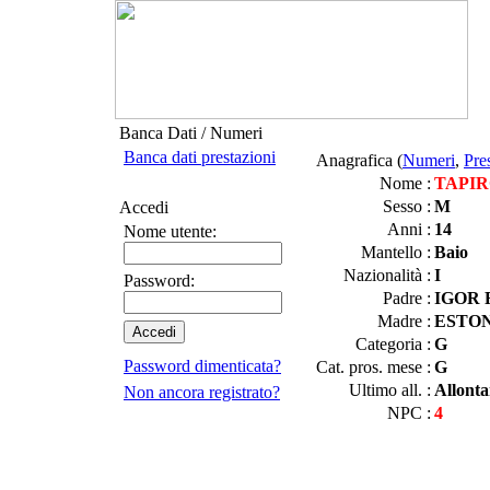
Banca Dati / Numeri
Banca dati prestazioni
Anagrafica (
Numeri
,
Pre
Nome :
TAPIR
Sesso :
M
Accedi
Anni :
14
Nome utente:
Mantello :
Baio
Nazionalità :
I
Password:
Padre :
IGOR 
Madre :
ESTON
Categoria :
G
Password dimenticata?
Cat. pros. mese :
G
Ultimo all. :
Allont
Non ancora registrato?
NPC :
4