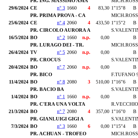
PR. ING. MASSIMO AMA
MICH.ROSS
29/6/2024
CE
n° 3
1660
4
83,30
1"15"8
B
PR. PRIMA PROVA - CA
MICH.ROSS
25/6/2024
CE
n° 4
2060
4
433,50
1"15"2
B
PR. CIRCOLO AURORA A
S.VALENTI
16/5/2024
BO
n° 2
1660
n.p.
0,00
B
PR. LURAGO DEI - TR.
MICH.ROSS
26/4/2024
TV
n° 5
2060
n.p.
0,00
B
PR. CROCUS
S.VALENTI
20/4/2024
BO
n° 7
2060
n.p.
0,00
B
PR. BICO
F.TUFANO 
11/4/2024
BO
n° 8
2080
3
510,00
1"16"6
B
PR. BACIO BA
S.VALENTI
1/4/2024
BO
n° 1
1660
n.p.
0,00
B
PR. C'ERA UNA VOLTA
R.VECCHI
21/3/2024
BO
n° 7
2080
4
357,00
1"16"0
B
PR. GIANLUIGI GIGI A
S.VALENTI
7/3/2024
BO
n° 3
1660
6
0,00
1"15"4
B
PR. ACHUAN - TROFEO
MICH.ROSS