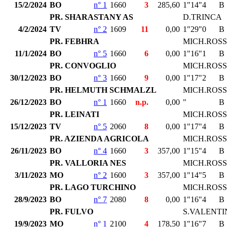
15/2/2024
BO
n° 1
1660
3
285,60
1"14"4
B
PR. SHARASTANY AS
D.TRINCA
4/2/2024
TV
n° 2
1609
11
0,00
1"29"0
B
PR. FEBHRA
MICH.ROSS
11/1/2024
BO
n° 5
1660
6
0,00
1"16"1
B
PR. CONVOGLIO
MICH.ROSS
30/12/2023
BO
n° 3
1660
9
0,00
1"17"2
B
PR. HELMUTH SCHMALZL
MICH.ROSS
26/12/2023
BO
n° 1
1660
n.p.
0,00
"
B
PR. LEINATI
MICH.ROSS
15/12/2023
TV
n° 5
2060
8
0,00
1"17"4
B
PR. AZIENDA AGRICOLA
MICH.ROSS
26/11/2023
BO
n° 4
1660
3
357,00
1"15"4
B
PR. VALLORIA NES
MICH.ROSS
3/11/2023
MO
n° 2
1600
3
357,00
1"14"5
B
PR. LAGO TURCHINO
MICH.ROSS
28/9/2023
BO
n° 7
2080
8
0,00
1"16"4
B
PR. FULVO
S.VALENTI
19/9/2023
MO
n° 1
2100
4
178,50
1"16"7
B