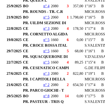
PR. QUEEN L
S.VALENTI
25/9/2025
BO
n° 4
2080
3
357,00
1"16"3
B
PR. ROUNDS - TR. C.R
MICH.ROSS
21/9/2025
BO
n° 5
2060
1
1.798,60
1"16"5
B
PR. UILDM SEZIONE DI
MICH.ROSS
22/8/2025
CE
n° 3
2080
4
178,50
1"17"4
B
PR. CORNETTO ALGIDA
MICH.ROSS
19/8/2025
CE
n° 5
1660
6
0,00
1"15"7
B
PR. CROCE ROSSA ITAL
S.VALENTI
29/7/2025
CE
n° 5
1660
5
68,00
1"16"1
B
PR. SQUACQUERONE DI
V.D'ALESS
22/7/2025
CE
n° 5
1660
4
89,25
1"15"4
B
PR. CESENATICO CAMPI
G.DE FILIP
27/6/2025
CE
n° 3
2080
2
822,80
1"19"1
B
PR. I CAPITOLI DELLA
MICH.ROSS
21/6/2025
CE
n° 2
2080
2
654,50
1"17"4
B
PR. PARCO GIOCHI - T
MICH.ROSS
29/5/2025
BO
n° 8
2080
14
0,00
1"17"5
B
PR. PASTEUR - TRIS Q
S.VALENTI