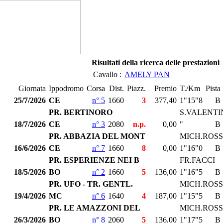
Risultati della ricerca delle prestazioni
Cavallo :
AMELY PAN
Giornata
Ippodromo
Corsa
Dist.
Piazz.
Premio
T./Km
Pista
25/7/2026
CE
n° 5
1660
3
377,40
1"15"8
B
PR. BERTINORO
S.VALENTI
18/7/2026
CE
n° 3
2080
n.p.
0,00
"
B
PR. ABBAZIA DEL MONT
MICH.ROSS
16/6/2026
CE
n° 7
1660
8
0,00
1"16"0
B
PR. ESPERIENZE NEI B
FR.FACCI
18/5/2026
BO
n° 2
1660
5
136,00
1"16"5
B
PR. UFO - TR. GENTL.
MICH.ROSS
19/4/2026
MC
n° 6
1640
4
187,00
1"15"5
B
PR. LE AMAZZONI DEL
MICH.ROSS
26/3/2026
BO
n° 8
2060
5
136,00
1"17"5
B