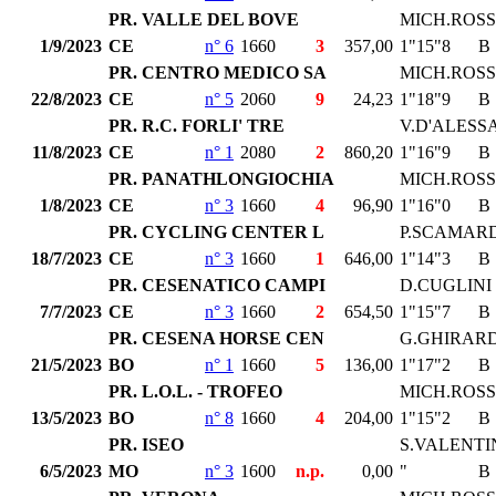
PR. VALLE DEL BOVE
MICH.ROSS
1/9/2023
CE
n° 6
1660
3
357,00
1"15"8
B
PR. CENTRO MEDICO SA
MICH.ROSS
22/8/2023
CE
n° 5
2060
9
24,23
1"18"9
B
PR. R.C. FORLI' TRE
V.D'ALESS
11/8/2023
CE
n° 1
2080
2
860,20
1"16"9
B
PR. PANATHLONGIOCHIA
MICH.ROSS
1/8/2023
CE
n° 3
1660
4
96,90
1"16"0
B
PR. CYCLING CENTER L
P.SCAMAR
18/7/2023
CE
n° 3
1660
1
646,00
1"14"3
B
PR. CESENATICO CAMPI
D.CUGLINI
7/7/2023
CE
n° 3
1660
2
654,50
1"15"7
B
PR. CESENA HORSE CEN
G.GHIRARD
21/5/2023
BO
n° 1
1660
5
136,00
1"17"2
B
PR. L.O.L. - TROFEO
MICH.ROSS
13/5/2023
BO
n° 8
1660
4
204,00
1"15"2
B
PR. ISEO
S.VALENTI
6/5/2023
MO
n° 3
1600
n.p.
0,00
"
B