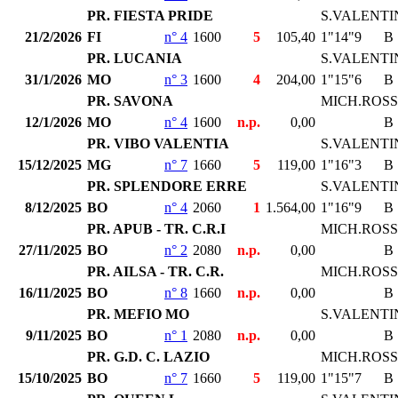
PR. FIESTA PRIDE
S.VALENTI
21/2/2026
FI
n° 4
1600
5
105,40
1"14"9
B
PR. LUCANIA
S.VALENTI
31/1/2026
MO
n° 3
1600
4
204,00
1"15"6
B
PR. SAVONA
MICH.ROSS
12/1/2026
MO
n° 4
1600
n.p.
0,00
B
PR. VIBO VALENTIA
S.VALENTI
15/12/2025
MG
n° 7
1660
5
119,00
1"16"3
B
PR. SPLENDORE ERRE
S.VALENTI
8/12/2025
BO
n° 4
2060
1
1.564,00
1"16"9
B
PR. APUB - TR. C.R.I
MICH.ROSS
27/11/2025
BO
n° 2
2080
n.p.
0,00
B
PR. AILSA - TR. C.R.
MICH.ROSS
16/11/2025
BO
n° 8
1660
n.p.
0,00
B
PR. MEFIO MO
S.VALENTI
9/11/2025
BO
n° 1
2080
n.p.
0,00
B
PR. G.D. C. LAZIO
MICH.ROSS
15/10/2025
BO
n° 7
1660
5
119,00
1"15"7
B