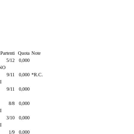
Partenti
Quota
Note
5/12
0,000
NO
9/11
0,000
*R.C.
I
9/11
0,000
8/8
0,000
I
3/10
0,000
I
1/9
0,000