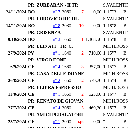
PR. ZURBARAN - II TR
S.VALENTI
24/11/2024
BO
n° 7
2060
7
0,00
1"17"3
B
PR. LODOVICO RIGHI -
S.VALENTI
14/11/2024
BO
n° 8
2080
10
0,00
1"18"8
B
PR. GRISENZA
S.VALENTI
10/10/2024
BO
n° 3
1660
1
1.368,50
1"15"8
B
PR. LEINATI - TR. C.
MICH.ROSS
27/9/2024
PV
n° 1
1640
2
710,60
1"15"7
B
PR. VIRGO EONE
MICH.ROSS
6/9/2024
CE
n° 4
1660
3
357,00
1"15"7
B
PR. CASA DELLE DONNE
MICH.ROSS
26/8/2024
CE
n° 2
1660
2
579,70
1"15"4
B
PR. ELIBRA ESPRESSIO
MICH.ROSS
13/8/2024
CE
n° 1
1660
2
523,60
1"16"7
B
PR. RENATO DE GIOVAN
MICH.ROSS
27/7/2024
CE
n° 4
2060
3
469,20
1"15"7
B
PR. AMICI PEDALATORI
S.VALENTI
23/7/2024
CE
n° 1
2060
n.p.
0,00
"
B