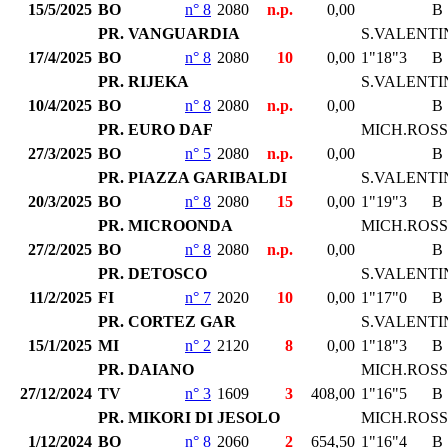
15/5/2025
BO
n° 8
2080
n.p.
0,00
B
PR. VANGUARDIA
S.VALENTI
17/4/2025
BO
n° 8
2080
10
0,00
1"18"3
B
PR. RIJEKA
S.VALENTI
10/4/2025
BO
n° 8
2080
n.p.
0,00
B
PR. EURO DAF
MICH.ROSS
27/3/2025
BO
n° 5
2080
n.p.
0,00
B
PR. PIAZZA GARIBALDI
S.VALENTI
20/3/2025
BO
n° 8
2080
15
0,00
1"19"3
B
PR. MICROONDA
MICH.ROSS
27/2/2025
BO
n° 8
2080
n.p.
0,00
B
PR. DETOSCO
S.VALENTI
11/2/2025
FI
n° 7
2020
10
0,00
1"17"0
B
PR. CORTEZ GAR
S.VALENTI
15/1/2025
MI
n° 2
2120
8
0,00
1"18"3
B
PR. DAIANO
MICH.ROSS
27/12/2024
TV
n° 3
1609
3
408,00
1"16"5
B
PR. MIKORI DI JESOLO
MICH.ROSS
1/12/2024
BO
n° 8
2060
2
654,50
1"16"4
B