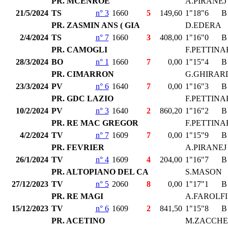
PR. MCENROE
A.PIRANEJ
21/5/2024
TS
n° 3
1660
5
149,60
1"18"6
B
PR. ZASMIN ANS ( GIA
D.EDERA
2/4/2024
TS
n° 7
1660
3
408,00
1"16"0
B
PR. CAMOGLI
F.PETTINA
28/3/2024
BO
n° 1
1660
7
0,00
1"15"4
B
PR. CIMARRON
G.GHIRAR
23/3/2024
PV
n° 6
1640
7
0,00
1"16"3
B
PR. GDC LAZIO
F.PETTINA
10/2/2024
PV
n° 3
1640
2
860,20
1"16"2
B
PR. RE MAC GREGOR
F.PETTINA
4/2/2024
TV
n° 7
1609
7
0,00
1"15"9
B
PR. FEVRIER
A.PIRANEJ
26/1/2024
TV
n° 4
1609
4
204,00
1"16"7
B
PR. ALTOPIANO DEL CA
S.MASON
27/12/2023
TV
n° 5
2060
8
0,00
1"17"1
B
PR. RE MAGI
A.FAROLFI
15/12/2023
TV
n° 6
1609
2
841,50
1"15"8
B
PR. ACETINO
M.ZACCHE