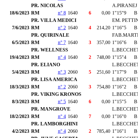
PR. NICOLAS
A.PIRANEJ
18/6/2023
RM
n° 8
1640
6
0,00
1"15"9
B
PR. VILLA MEDICI
EM. PETTI
7/6/2023
RM
n° 2
1640
4
214,20
1"16"5
B
PR. QUIRINALE
FAB.MART
6/5/2023
RM
n° 7
1640
3
357,00
1"16"6
B
PR. WELLNESS
L.BECCHE
19/4/2023
RM
n° 4
1640
2
748,00
1"15"4
B
PR. ELIANO
L.BECCHE
5/4/2023
RM
n° 3
2060
5
251,60
1"17"9
B
PR. LISA AMERICA
L.BECCHE
18/3/2023
RM
n° 2
2060
3
754,80
1"16"2
B
PR. VIKING KRONOS
L.BECCHE
8/3/2023
RM
n° 5
1640
6
0,00
1"15"5
B
PR. MANGROVE
L.BECCHE
18/2/2023
RM
n° 4
1640
7
0,00
1"16"0
B
PR. LAMBORGHINI
L.BECCHE
4/2/2023
RM
n° 4
2060
2
785,40
1"16"1
B