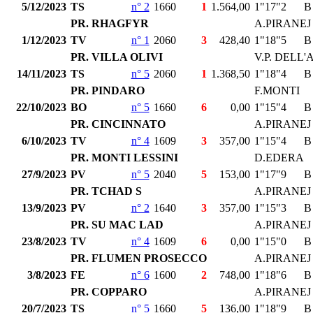
5/12/2023
TS
n° 2
1660
1
1.564,00
1"17"2
B
PR. RHAGFYR
A.PIRANEJ
1/12/2023
TV
n° 1
2060
3
428,40
1"18"5
B
PR. VILLA OLIVI
V.P. DELL
14/11/2023
TS
n° 5
2060
1
1.368,50
1"18"4
B
PR. PINDARO
F.MONTI
22/10/2023
BO
n° 5
1660
6
0,00
1"15"4
B
PR. CINCINNATO
A.PIRANEJ
6/10/2023
TV
n° 4
1609
3
357,00
1"15"4
B
PR. MONTI LESSINI
D.EDERA
27/9/2023
PV
n° 5
2040
5
153,00
1"17"9
B
PR. TCHAD S
A.PIRANEJ
13/9/2023
PV
n° 2
1640
3
357,00
1"15"3
B
PR. SU MAC LAD
A.PIRANEJ
23/8/2023
TV
n° 4
1609
6
0,00
1"15"0
B
PR. FLUMEN PROSECCO
A.PIRANEJ
3/8/2023
FE
n° 6
1600
2
748,00
1"18"6
B
PR. COPPARO
A.PIRANEJ
20/7/2023
TS
n° 5
1660
5
136,00
1"18"9
B