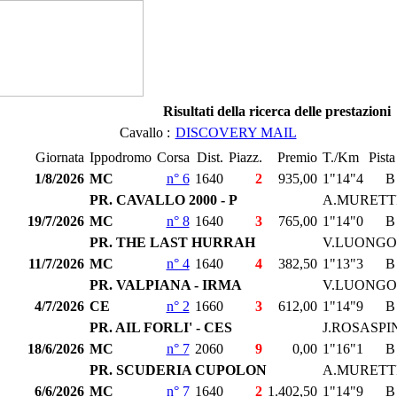
Risultati della ricerca delle prestazioni
Cavallo :
DISCOVERY MAIL
Giornata
Ippodromo
Corsa
Dist.
Piazz.
Premio
T./Km
Pista
1/8/2026
MC
n° 6
1640
2
935,00
1"14"4
B
PR. CAVALLO 2000 - P
A.MURETT
19/7/2026
MC
n° 8
1640
3
765,00
1"14"0
B
PR. THE LAST HURRAH
V.LUONGO
11/7/2026
MC
n° 4
1640
4
382,50
1"13"3
B
PR. VALPIANA - IRMA
V.LUONGO
4/7/2026
CE
n° 2
1660
3
612,00
1"14"9
B
PR. AIL FORLI' - CES
J.ROSASPI
18/6/2026
MC
n° 7
2060
9
0,00
1"16"1
B
PR. SCUDERIA CUPOLON
A.MURETT
6/6/2026
MC
n° 7
1640
2
1.402,50
1"14"9
B