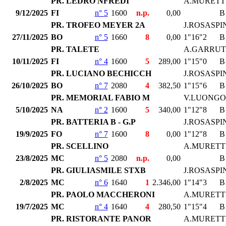
PR. LEDRO NFREDI
A.MURETT
9/12/2025
FI
n° 5
1600
n.p.
0,00
B
PR. TROFEO MEYER 2A
J.ROSASPI
27/11/2025
BO
n° 5
1660
8
0,00
1"16"2
B
PR. TALETE
A.GARRU
10/11/2025
FI
n° 4
1600
5
289,00
1"15"0
B
PR. LUCIANO BECHICCH
J.ROSASPI
26/10/2025
BO
n° 7
2080
4
382,50
1"15"6
B
PR. MEMORIAL FABIO M
V.LUONGO
5/10/2025
NA
n° 2
1600
5
340,00
1"12"8
B
PR. BATTERIA B - G.P
J.ROSASPI
19/9/2025
FO
n° 7
1600
8
0,00
1"12"8
B
PR. SCELLINO
A.MURETT
23/8/2025
MC
n° 5
2080
n.p.
0,00
B
PR. GIULIASMILE STXB
J.ROSASPI
2/8/2025
MC
n° 6
1640
1
2.346,00
1"14"3
B
PR. PAOLO MACCHERONI
A.MURETT
19/7/2025
MC
n° 4
1640
4
280,50
1"15"4
B
PR. RISTORANTE PANOR
A.MURETT