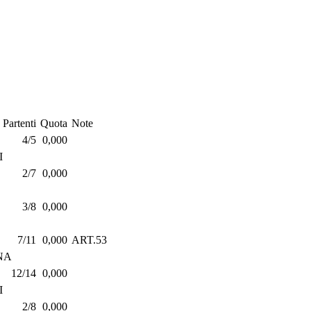
Partenti
Quota
Note
4/5
0,000
I
2/7
0,000
3/8
0,000
7/11
0,000
ART.53
NA
12/14
0,000
I
2/8
0,000