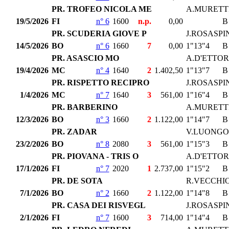
PR. TROFEO NICOLA ME
A.MURETT
19/5/2026
FI
n° 6
1600
n.p.
0,00
B
PR. SCUDERIA GIOVE P
J.ROSASPI
14/5/2026
BO
n° 6
1660
7
0,00
1"13"4
B
PR. ASASCIO MO
A.D'ETTOR
19/4/2026
MC
n° 4
1640
2
1.402,50
1"13"7
B
PR. RISPETTO RECIPRO
J.ROSASPI
1/4/2026
MC
n° 7
1640
3
561,00
1"16"4
B
PR. BARBERINO
A.MURETT
12/3/2026
BO
n° 3
1660
2
1.122,00
1"14"7
B
PR. ZADAR
V.LUONGO
23/2/2026
BO
n° 8
2080
3
561,00
1"15"3
B
PR. PIOVANA - TRIS O
A.D'ETTOR
17/1/2026
FI
n° 7
2020
1
2.737,00
1"15"2
B
PR. DE SOTA
R.VECCHI
7/1/2026
BO
n° 2
1660
2
1.122,00
1"14"8
B
PR. CASA DEI RISVEGL
J.ROSASPI
2/1/2026
FI
n° 7
1600
3
714,00
1"14"4
B