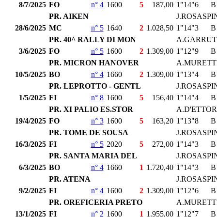
8/7/2025
FO
n° 4
1600
5
187,00
1"14"6
B
PR. AIKEN
J.ROSASPI
28/6/2025
MC
n° 5
1640
2
1.028,50
1"14"3
B
PR. 40^ RALLY DI MON
A.GARRU
3/6/2025
FO
n° 5
1600
2
1.309,00
1"12"9
B
PR. MICRON HANOVER
A.MURETT
10/5/2025
BO
n° 4
1660
2
1.309,00
1"13"4
B
PR. LEPROTTO - GENTL
J.ROSASPI
1/5/2025
FI
n° 8
1600
5
156,40
1"14"4
B
PR. XI PALIO ES.STOR
A.D'ETTOR
19/4/2025
FO
n° 3
1600
5
163,20
1"13"8
B
PR. TOME DE SOUSA
J.ROSASPI
16/3/2025
FI
n° 5
2020
5
272,00
1"14"3
B
PR. SANTA MARIA DEL
J.ROSASPI
6/3/2025
BO
n° 4
1660
1
1.720,40
1"14"3
B
PR. ATENA
J.ROSASPI
9/2/2025
FI
n° 4
1600
2
1.309,00
1"12"6
B
PR. OREFICERIA PRETO
A.MURETT
13/1/2025
FI
n° 2
1600
1
1.955,00
1"12"7
B