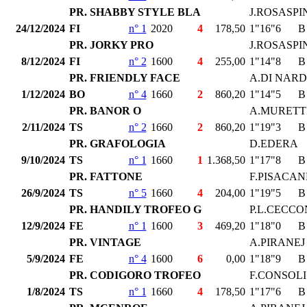
PR. SHABBY STYLE BLA
J.ROSASPI
24/12/2024
FI
n° 1
2020
4
178,50
1"16"6
B
PR. JORKY PRO
J.ROSASPI
8/12/2024
FI
n° 2
1600
4
255,00
1"14"8
B
PR. FRIENDLY FACE
A.DI NAR
1/12/2024
BO
n° 4
1660
2
860,20
1"14"5
B
PR. BANOR O
A.MURETT
2/11/2024
TS
n° 2
1660
2
860,20
1"19"3
B
PR. GRAFOLOGIA
D.EDERA
9/10/2024
TS
n° 1
1660
1
1.368,50
1"17"8
B
PR. FATTONE
F.PISACAN
26/9/2024
TS
n° 5
1660
4
204,00
1"19"5
B
PR. HANDILY TROFEO G
P.L.CECCO
12/9/2024
FE
n° 1
1600
3
469,20
1"18"0
B
PR. VINTAGE
A.PIRANEJ
5/9/2024
FE
n° 4
1600
6
0,00
1"18"9
B
PR. CODIGORO TROFEO
F.CONSOLI
1/8/2024
TS
n° 1
1660
4
178,50
1"17"6
B