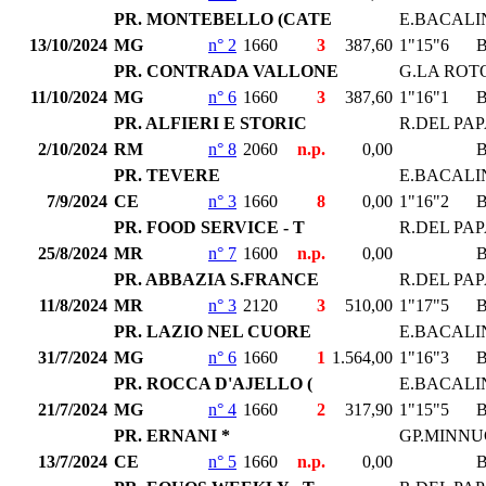
PR. MONTEBELLO (CATE
E.BACALI
13/10/2024
MG
n° 2
1660
3
387,60
1"15"6
PR. CONTRADA VALLONE
G.LA ROTO
11/10/2024
MG
n° 6
1660
3
387,60
1"16"1
PR. ALFIERI E STORIC
R.DEL PA
2/10/2024
RM
n° 8
2060
n.p.
0,00
PR. TEVERE
E.BACALI
7/9/2024
CE
n° 3
1660
8
0,00
1"16"2
PR. FOOD SERVICE - T
R.DEL PA
25/8/2024
MR
n° 7
1600
n.p.
0,00
PR. ABBAZIA S.FRANCE
R.DEL PA
11/8/2024
MR
n° 3
2120
3
510,00
1"17"5
PR. LAZIO NEL CUORE
E.BACALI
31/7/2024
MG
n° 6
1660
1
1.564,00
1"16"3
PR. ROCCA D'AJELLO (
E.BACALI
21/7/2024
MG
n° 4
1660
2
317,90
1"15"5
PR. ERNANI *
GP.MINNU
13/7/2024
CE
n° 5
1660
n.p.
0,00