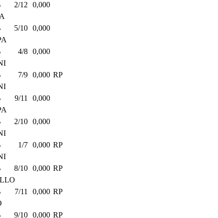
B
2/12
0,000
PA
B
5/10
0,000
PA
B
4/8
0,000
NI
B
7/9
0,000
RP
NI
B
9/11
0,000
PA
B
2/10
0,000
NI
B
1/7
0,000
RP
NI
B
8/10
0,000
RP
ELLO
B
7/11
0,000
RP
O
B
9/10
0,000
RP