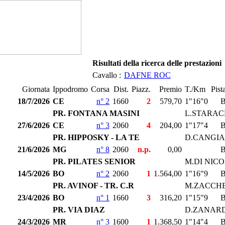
Risultati della ricerca delle prestazioni
Cavallo :
DAFNE ROC
Giornata
Ippodromo
Corsa
Dist.
Piazz.
Premio
T./Km
Pist
18/7/2026
CE
n° 2
1660
2
579,70
1"16"0
PR. FONTANA MASINI
L.STARAC
27/6/2026
CE
n° 3
2060
4
204,00
1"17"4
PR. HIPPOSKY - LA TE
D.CANGI
21/6/2026
MG
n° 8
2060
n.p.
0,00
PR. PILATES SENIOR
M.DI NIC
14/5/2026
BO
n° 2
2060
1
1.564,00
1"16"9
PR. AVINOF - TR. C.R
M.ZACCHE
23/4/2026
BO
n° 1
1660
3
316,20
1"15"9
PR. VIA DIAZ
D.ZANARD
24/3/2026
MR
n° 3
1600
1
1.368,50
1"14"4