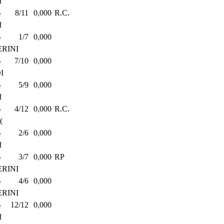
I
B
8/11
0,000
R.C.
I
B
1/7
0,000
RINI
B
7/10
0,000
I
B
5/9
0,000
I
B
4/12
0,000
R.C.
(
B
2/6
0,000
I
B
3/7
0,000
RP
RINI
B
4/6
0,000
RINI
B
12/12
0,000
I