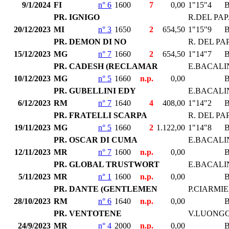
9/1/2024
FI
n° 6
1600
7
0,00
1"15"4
PR. IGNIGO
R.DEL PA
20/12/2023
MI
n° 3
1650
2
654,50
1"15"9
PR. DEMON DI NO
R. DEL PA
15/12/2023
MG
n° 7
1660
2
654,50
1"14"7
PR. CADESH (RECLAMAR
E.BACALI
10/12/2023
MG
n° 5
1660
n.p.
0,00
PR. GUBELLINI EDY
E.BACALI
6/12/2023
RM
n° 7
1640
4
408,00
1"14"2
PR. FRATELLI SCARPA
R. DEL PA
19/11/2023
MG
n° 5
1660
2
1.122,00
1"14"8
PR. OSCAR DI CUMA
E.BACALI
12/11/2023
MR
n° 7
1600
n.p.
0,00
PR. GLOBAL TRUSTWORT
E.BACALI
5/11/2023
MR
n° 1
1600
n.p.
0,00
PR. DANTE (GENTLEMEN
P.CIARMI
28/10/2023
RM
n° 6
1640
n.p.
0,00
PR. VENTOTENE
V.LUONG
24/9/2023
MR
n° 4
2000
n.p.
0,00