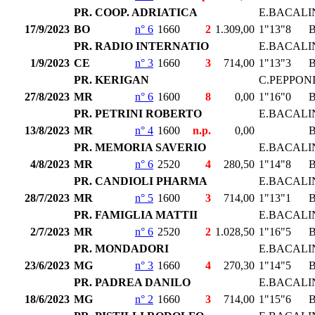
PR. COOP. ADRIATICA
E.BACALI
17/9/2023
BO
n° 6
1660
2
1.309,00
1"13"8
PR. RADIO INTERNATIO
E.BACALI
1/9/2023
CE
n° 3
1660
3
714,00
1"13"3
PR. KERIGAN
C.PEPPON
27/8/2023
MR
n° 6
1600
8
0,00
1"16"0
PR. PETRINI ROBERTO
E.BACALI
13/8/2023
MR
n° 4
1600
n.p.
0,00
PR. MEMORIA SAVERIO
E.BACALI
4/8/2023
MR
n° 6
2520
4
280,50
1"14"8
PR. CANDIOLI PHARMA
E.BACALI
28/7/2023
MR
n° 5
1600
3
714,00
1"13"1
PR. FAMIGLIA MATTII
E.BACALI
2/7/2023
MR
n° 6
2520
2
1.028,50
1"16"5
PR. MONDADORI
E.BACALI
23/6/2023
MG
n° 3
1660
4
270,30
1"14"5
PR. PADREA DANILO
E.BACALI
18/6/2023
MG
n° 2
1660
3
714,00
1"15"6