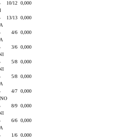
B
10/12
0,000
I
B
13/13
0,000
PA
B
4/6
0,000
PA
B
3/6
0,000
NI
B
5/8
0,000
NI
B
5/8
0,000
PA
B
4/7
0,000
ANO
B
8/9
0,000
NI
B
6/6
0,000
PA
B
1/6
0,000