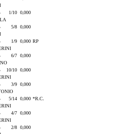
I
B
1/10
0,000
OLA
B
5/8
0,000
I
B
1/9
0,000
RP
RINI
B
6/7
0,000
ANO
B
10/10
0,000
RINI
B
3/9
0,000
TONIO
B
5/14
0,000
*R.C.
RINI
B
4/7
0,000
RINI
B
2/8
0,000