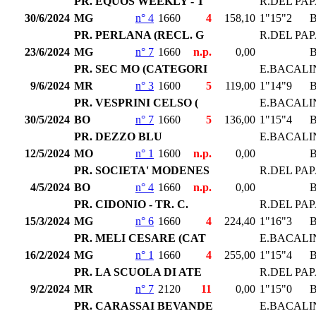
PR. EQUOS WEEKLY - T
R.DEL PA
30/6/2024
MG
n° 4
1660
4
158,10
1"15"2
PR. PERLANA (RECL. G
R.DEL PA
23/6/2024
MG
n° 7
1660
n.p.
0,00
PR. SEC MO (CATEGORI
E.BACALI
9/6/2024
MR
n° 3
1600
5
119,00
1"14"9
PR. VESPRINI CELSO (
E.BACALI
30/5/2024
BO
n° 7
1660
5
136,00
1"15"4
PR. DEZZO BLU
E.BACALI
12/5/2024
MO
n° 1
1600
n.p.
0,00
PR. SOCIETA' MODENES
R.DEL PA
4/5/2024
BO
n° 4
1660
n.p.
0,00
PR. CIDONIO - TR. C.
R.DEL PA
15/3/2024
MG
n° 6
1660
4
224,40
1"16"3
PR. MELI CESARE (CAT
E.BACALI
16/2/2024
MG
n° 1
1660
4
255,00
1"15"4
PR. LA SCUOLA DI ATE
R.DEL PA
9/2/2024
MR
n° 7
2120
11
0,00
1"15"0
PR. CARASSAI BEVANDE
E.BACALI