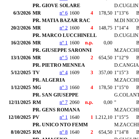
PR. GIOVE SOLARE
D.CUGLIN
6/3/2026
MR
n° 6
1600
4
178,50
1"13"6
PR. MATIA BAZAR RAC
M.DI NIC
20/2/2026
MR
n° 2
1600
4
148,75
1"14"4
PR. MARCO LUCCHINELL
D.CUGLIN
16/2/2026
MR
n° 1
1600
n.p.
0,00
PR. GIUSEPPE SARONNI
M.ZACCHE
13/1/2026
MR
n° 5
1600
2
654,50
1"12"9
PR. PIETRO MENNEA
D.CANGI
5/12/2025
TV
n° 4
1609
3
357,00
1"15"3
PR. ALGERIA
M.ZACCHE
1/12/2025
MG
n° 3
1660
4
178,50
1"15"0
PR. SAN GIUSEPPE
G.COLAN
12/11/2025
RM
n° 7
2060
n.p.
0,00
"
PR. GENS ROMANA
M.ZACCHE
12/10/2025
PV
n° 1
1640
1
1.212,10
1"15"5
PR. UNICO NTO FEMM
M.ZACCHE
8/10/2025
RM
n° 8
1640
2
654,50
1"14"8