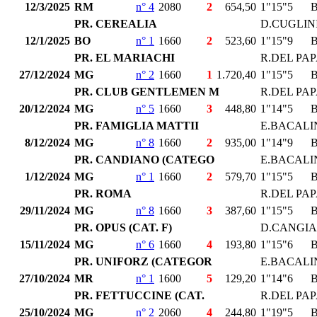
12/3/2025
RM
n° 4
2080
2
654,50
1"15"5
PR. CEREALIA
D.CUGLIN
12/1/2025
BO
n° 1
1660
2
523,60
1"15"9
PR. EL MARIACHI
R.DEL PA
27/12/2024
MG
n° 2
1660
1
1.720,40
1"15"5
PR. CLUB GENTLEMEN M
R.DEL PA
20/12/2024
MG
n° 5
1660
3
448,80
1"14"5
PR. FAMIGLIA MATTII
E.BACALI
8/12/2024
MG
n° 8
1660
2
935,00
1"14"9
PR. CANDIANO (CATEGO
E.BACALI
1/12/2024
MG
n° 1
1660
2
579,70
1"15"5
PR. ROMA
R.DEL PA
29/11/2024
MG
n° 8
1660
3
387,60
1"15"5
PR. OPUS (CAT. F)
D.CANGI
15/11/2024
MG
n° 6
1660
4
193,80
1"15"6
PR. UNIFORZ (CATEGOR
E.BACALI
27/10/2024
MR
n° 1
1600
5
129,20
1"14"6
PR. FETTUCCINE (CAT.
R.DEL PA
25/10/2024
MG
n° 2
2060
4
244,80
1"19"5