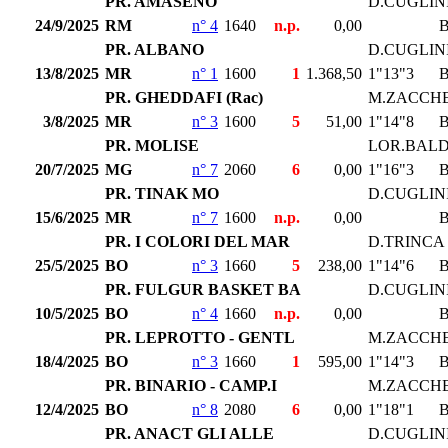
PR. AMASENO
D.CUGLIN
24/9/2025
RM
n° 4
1640
n.p.
0,00
PR. ALBANO
D.CUGLIN
13/8/2025
MR
n° 1
1600
1
1.368,50
1"13"3
PR. GHEDDAFI (Rac)
M.ZACCHE
3/8/2025
MR
n° 3
1600
5
51,00
1"14"8
PR. MOLISE
LOR.BALD
20/7/2025
MG
n° 7
2060
6
0,00
1"16"3
PR. TINAK MO
D.CUGLIN
15/6/2025
MR
n° 7
1600
n.p.
0,00
PR. I COLORI DEL MAR
D.TRINCA 
25/5/2025
BO
n° 3
1660
5
238,00
1"14"6
PR. FULGUR BASKET BA
D.CUGLIN
10/5/2025
BO
n° 4
1660
n.p.
0,00
PR. LEPROTTO - GENTL
M.ZACCHE
18/4/2025
BO
n° 3
1660
1
595,00
1"14"3
PR. BINARIO - CAMP.I
M.ZACCHE
12/4/2025
BO
n° 8
2080
6
0,00
1"18"1
PR. ANACT GLI ALLE
D.CUGLIN