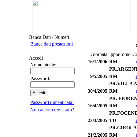
Banca Dati / Numeri
Banca dati prestazioni
Giornata
Ippodromo
Co
Accedi
16/1/2006
RM
Nome utente:
PR.ARGEN
9/5/2005
RM
Password:
PR.VILLA 
30/4/2005
RM
PR. FIORE
Password dimenticata?
16/4/2005
RM
Non ancora registrato?
PR.FOCEN
23/3/2005
TD
PR.GIROL
21/2/2005
RM