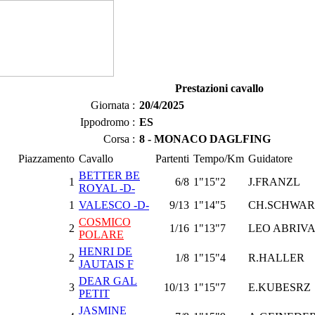
Prestazioni cavallo
Giornata :
20/4/2025
Ippodromo :
ES
Corsa :
8 - MONACO DAGLFING
Piazzamento
Cavallo
Partenti
Tempo/Km
Guidatore
BETTER BE
1
6/8
1"15"2
J.FRANZL
ROYAL -D-
1
VALESCO -D-
9/13
1"14"5
CH.SCHWAR
COSMICO
2
1/16
1"13"7
LEO ABRIV
POLARE
HENRI DE
2
1/8
1"15"4
R.HALLER
JAUTAIS F
DEAR GAL
3
10/13
1"15"7
E.KUBESRZ
PETIT
JASMINE