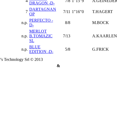
4
7/8
1"15"9
A.GEINEDE
DRAGON -D-
DARTAGNAN
7
7/11
1"16"0
T.HAGERT
OP
PERFECTO -
n.p.
8/8
M.BOCK
D-
MERLOT
n.p.
B.TOMAZIC
7/13
A.KAARLEN
SL
BLUE
n.p.
5/8
G.FRICK
EDITION -D-
's Technology Srl © 2013
&