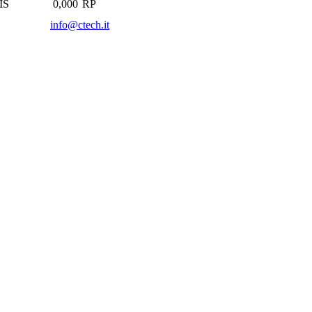
IS
0,000
RP
info@ctech.it