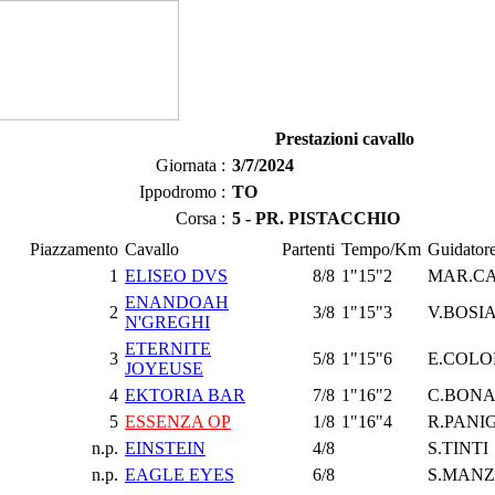
Prestazioni cavallo
Giornata :
3/7/2024
Ippodromo :
TO
Corsa :
5 - PR. PISTACCHIO
Piazzamento
Cavallo
Partenti
Tempo/Km
Guidator
1
ELISEO DVS
8/8
1"15"2
MAR.C
ENANDOAH
2
3/8
1"15"3
V.BOSI
N'GREGHI
ETERNITE
3
5/8
1"15"6
E.COL
JOYEUSE
4
EKTORIA BAR
7/8
1"16"2
C.BONA
5
ESSENZA OP
1/8
1"16"4
R.PANI
n.p.
EINSTEIN
4/8
S.TINTI
n.p.
EAGLE EYES
6/8
S.MAN