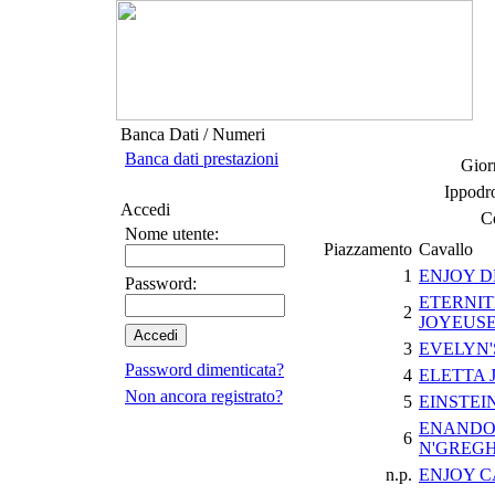
Banca Dati / Numeri
Banca dati prestazioni
Gior
Ippodr
Accedi
Co
Nome utente:
Piazzamento
Cavallo
1
ENJOY 
Password:
ETERNIT
2
JOYEUS
3
EVELYN'
Password dimenticata?
4
ELETTA 
Non ancora registrato?
5
EINSTEI
ENAND
6
N'GREGH
n.p.
ENJOY C