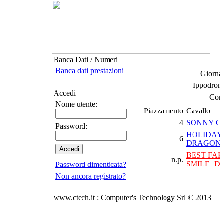
Banca Dati / Numeri
Banca dati prestazioni
Giorna
Ippodro
Accedi
Cor
Nome utente:
Piazzamento
Cavallo
4
SONNY 
Password:
HOLIDA
6
DRAGON 
BEST FA
n.p.
SMILE -D
Password dimenticata?
Non ancora registrato?
www.ctech.it : Computer's Technology Srl © 2013