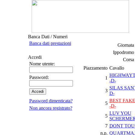
Banca Dati / Numeri
Banca dati prestazioni
Giornata 
Ippodromo 
Accedi
Corsa 
Nome utente:
Piazzamento
Cavallo
HIGHWAY
Password:
1
-D-
SILAS SAN
3
D-
BEST FAKE
Password dimenticata?
5
-D-
Non ancora registrato?
LUV YOU
5
SCHERMER
7
DONT TOU
n.p.
QUARTMAJ