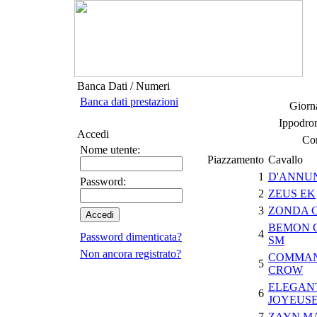
Banca Dati / Numeri
Banca dati prestazioni
Giorna
Ippodro
Accedi
Cor
Nome utente:
Piazzamento
Cavallo
1
D'ANNUN
Password:
2
ZEUS EK
3
ZONDA 
BEMON 
4
Password dimenticata?
SM
Non ancora registrato?
COMMA
5
CROW
ELEGAN
6
JOYEUS
7
ZAYN M