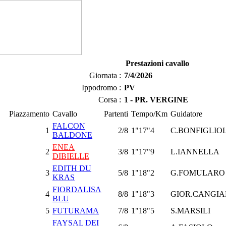
Prestazioni cavallo
Giornata :
7/4/2026
Ippodromo :
PV
Corsa :
1 - PR. VERGINE
Piazzamento
Cavallo
Partenti
Tempo/Km
Guidatore
FALCON
1
2/8
1"17"4
C.BONFIGLIOL
BALDONE
ENEA
2
3/8
1"17"9
L.IANNELLA
DIBIELLE
EDITH DU
3
5/8
1"18"2
G.FOMULARO
KRAS
FIORDALISA
4
8/8
1"18"3
GIOR.CANGI
BLU
5
FUTURAMA
7/8
1"18"5
S.MARSILI
FAYSAL DEI