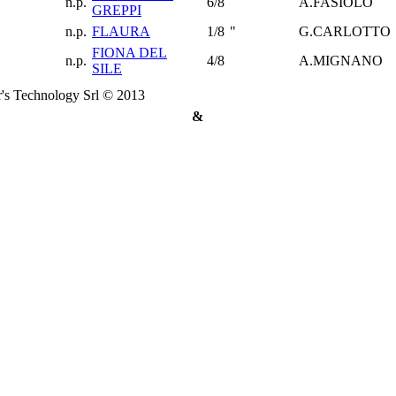
n.p.
6/8
A.FASIOLO
GREPPI
n.p.
FLAURA
1/8
"
G.CARLOTTO
FIONA DEL
n.p.
4/8
A.MIGNANO
SILE
's Technology Srl © 2013
&