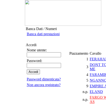
Banca Dati / Numeri
Banca dati prestazioni
Accedi
Nome utente:
Piazzamento
Cavallo
1
FERAHA
Password:
DONT T
3
ME
4
FARAMIR
Password dimenticata?
5
NGANNOU
Non ancora registrato?
9
EMPIRE 
n.p.
ELAND
FARGO W
n.p.
AS