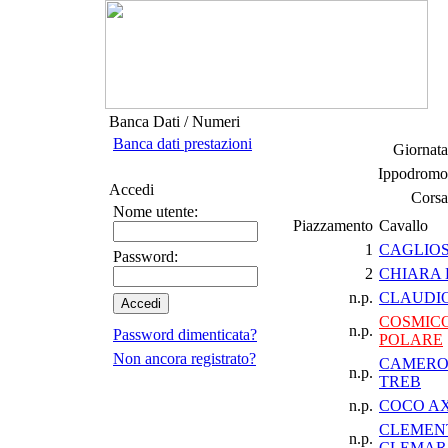
Banca Dati / Numeri
Banca dati prestazioni
Giornata
Ippodromo
Accedi
Corsa
Nome utente:
Piazzamento
Cavallo
1
CAGLIO
Password:
2
CHIARA 
n.p.
CLAUDI
COSMIC
n.p.
Password dimenticata?
POLARE
Non ancora registrato?
CAMERO
n.p.
TREB
n.p.
COCO A
CLEMEN
n.p.
CLEMAR