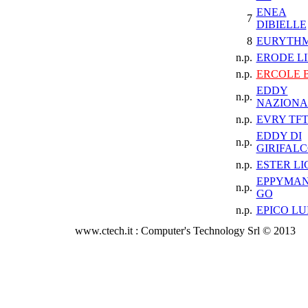
ENEA
7
DIBIELLE
8
EURYTHM
n.p.
ERODE LI
n.p.
ERCOLE 
EDDY
n.p.
NAZIONA
n.p.
EVRY TF
EDDY DI
n.p.
GIRIFAL
n.p.
ESTER LI
EPPYMAN
n.p.
GO
n.p.
EPICO LU
www.ctech.it : Computer's Technology Srl © 2013