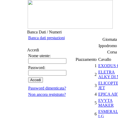
Banca Dati / Numeri
Banca dati prestazioni
Giornata 
Ippodromo 
Accedi
Corsa 
Nome utente:
Piazzamento
Cavallo
1
EXODUS 
Password:
ELETRA
2
ALKY DI 
ELICOPT
3
JET
Password dimenticata?
4
EPICA AB
Non ancora registrato?
EVYTA
5
MAKER
ESMERA
6
LG