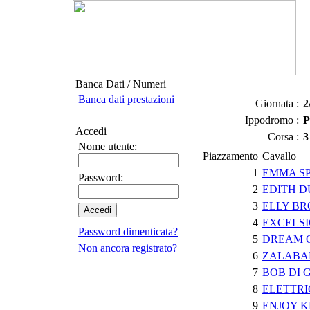
Banca Dati / Numeri
Banca dati prestazioni
Giornata :
2
Ippodromo :
Accedi
Corsa :
3
Nome utente:
Piazzamento
Cavallo
1
EMMA SP
Password:
2
EDITH D
3
ELLY BR
4
EXCELS
Password dimenticata?
5
DREAM 
Non ancora registrato?
6
ZALABA
7
BOB DI 
8
ELETTRI
9
ENJOY K