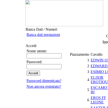
Banca Dati / Numeri
Banca dati prestazioni
G
Ipp
Accedi
Nome utente:
Piazzamento
Cavallo
1
EDWIN O
Password:
2
EDWARD
3
ESIMIO L
ELIXIR
4
Password dimenticata?
EROTIQU
Non ancora registrato?
ESCAMO
5
BI
EROS FF
6
LEONE
EASTER 