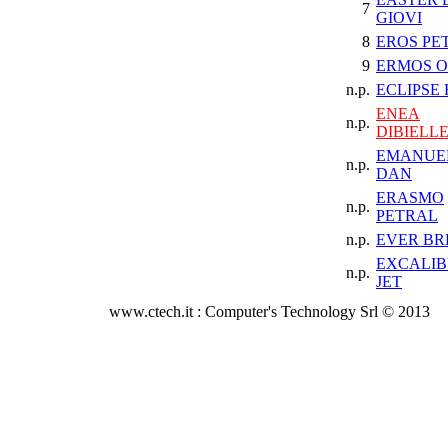
7
GIOVI
8
EROS PE
9
ERMOS O
n.p.
ECLIPSE
ENEA
n.p.
DIBIELL
EMANUE
n.p.
DAN
ERASMO
n.p.
PETRAL
n.p.
EVER BR
EXCALI
n.p.
JET
www.ctech.it : Computer's Technology Srl © 2013