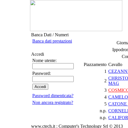
Banca Dati / Numeri
Banca dati prestazioni
Giorna
Ippodro
Accedi
Cor
Nome utente:
Piazzamento
Cavallo
1
CEZANNE
Password:
CHRIST
2
MAG
3
COSMIC
Password dimenticata?
4
CAMELO
Non ancora registrato?
5
CATONE
n.p.
CORNELI
n.p.
CALIFO
www.ctech.it : Computer's Technology Srl © 2013