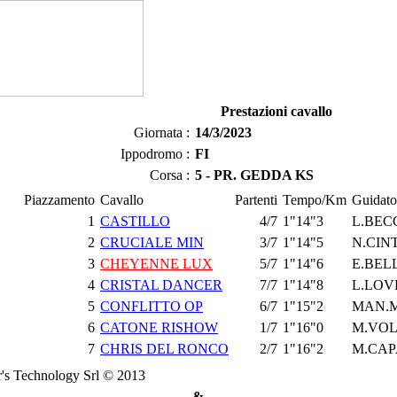
Prestazioni cavallo
Giornata :
14/3/2023
Ippodromo :
FI
Corsa :
5 - PR. GEDDA KS
Piazzamento
Cavallo
Partenti
Tempo/Km
Guidato
1
CASTILLO
4/7
1"14"3
L.BEC
2
CRUCIALE MIN
3/7
1"14"5
N.CIN
3
CHEYENNE LUX
5/7
1"14"6
E.BEL
4
CRISTAL DANCER
7/7
1"14"8
L.LOV
5
CONFLITTO OP
6/7
1"15"2
MAN.M
6
CATONE RISHOW
1/7
1"16"0
M.VO
7
CHRIS DEL RONCO
2/7
1"16"2
M.CA
's Technology Srl © 2013
&