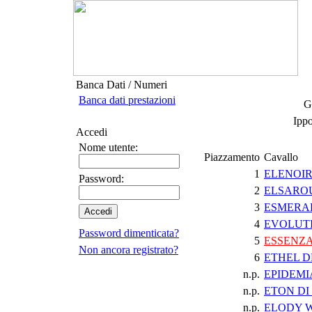
Banca Dati / Numeri
Banca dati prestazioni
G
Ipp
Accedi
Nome utente:
Piazzamento
Cavallo
1
ELENOIR
Password:
2
ELSARO
3
ESMERA
4
EVOLUT
Password dimenticata?
5
ESSENZA
Non ancora registrato?
6
ETHEL 
n.p.
EPIDEMI
n.p.
ETON DI
n.p.
ELODY 