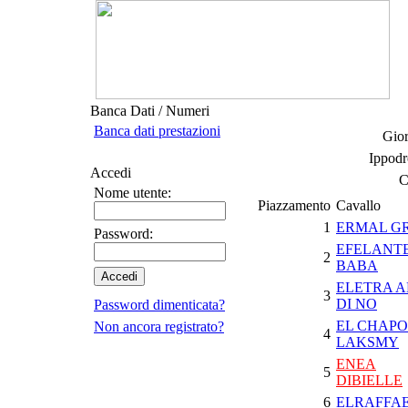
Banca Dati / Numeri
Banca dati prestazioni
Gior
Ippodr
Accedi
C
Nome utente:
Piazzamento
Cavallo
1
ERMAL GR
Password:
EFELANT
2
BABA
ELETRA 
3
DI NO
Password dimenticata?
EL CHAPO
Non ancora registrato?
4
LAKSMY
ENEA
5
DIBIELLE
6
ELRAFFA