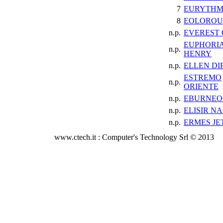
7
EURYTHM
8
EOLOROU
n.p.
EVEREST
EUPHORIA
n.p.
HENRY
n.p.
ELLEN DI
ESTREMO
n.p.
ORIENTE
n.p.
EBURNEO
n.p.
ELISIR NA
n.p.
ERMES JE
www.ctech.it : Computer's Technology Srl © 2013