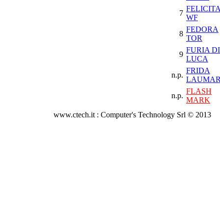
FELICITA
7
WF
FEDORA
8
TOR
FURIA DI
9
LUCA
FRIDA
n.p.
LAUMA
FLASH
n.p.
MARK
www.ctech.it : Computer's Technology Srl © 2013