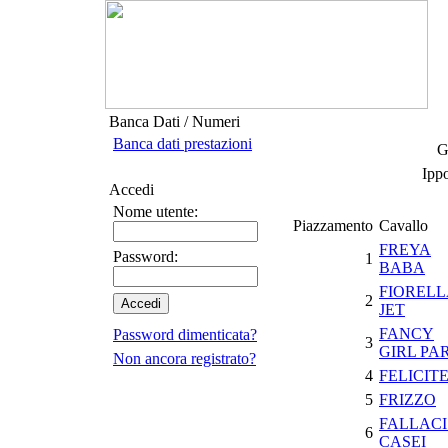
Banca Dati / Numeri
Banca dati prestazioni
G
Ipp
Accedi
Nome utente:
Piazzamento
Cavallo
FREYA
Password:
1
BABA
FIOREL
2
JET
FANCY
Password dimenticata?
3
GIRL PA
Non ancora registrato?
4
FELICITE
5
FRIZZO
FALLACI
6
CASEI