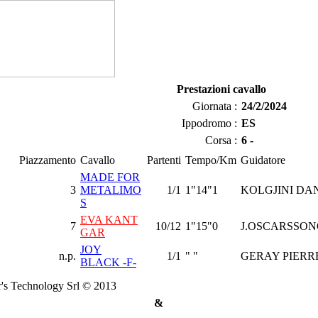
Prestazioni cavallo
Giornata :
24/2/2024
Ippodromo :
ES
Corsa :
6 -
Piazzamento
Cavallo
Partenti
Tempo/Km
Guidatore
MADE FOR
3
METALIMO
1/1
1"14"1
KOLGJINI DA
S
EVA KANT
7
10/12
1"15"0
J.OSCARSSO
GAR
JOY
n.p.
1/1
" "
GERAY PIERR
BLACK -F-
's Technology Srl © 2013
&