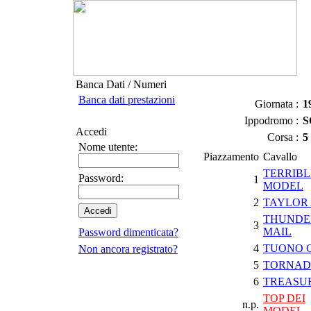
Banca Dati / Numeri
Banca dati prestazioni
Giornata :
1
Ippodromo :
S
Accedi
Corsa :
5
Nome utente:
Piazzamento
Cavallo
TERRIBL
Password:
1
MODEL
2
TAYLOR
THUNDE
3
MAIL
Password dimenticata?
4
TUONO 
Non ancora registrato?
5
TORNAD
6
TREASU
TOP DEI
n.p.
MODEL