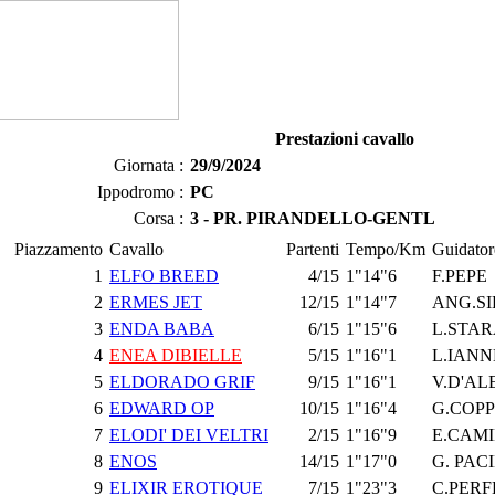
Prestazioni cavallo
Giornata :
29/9/2024
Ippodromo :
PC
Corsa :
3 - PR. PIRANDELLO-GENTL
Piazzamento
Cavallo
Partenti
Tempo/Km
Guidator
1
ELFO BREED
4/15
1"14"6
F.PEPE
2
ERMES JET
12/15
1"14"7
ANG.S
3
ENDA BABA
6/15
1"15"6
L.STA
4
ENEA DIBIELLE
5/15
1"16"1
L.IAN
5
ELDORADO GRIF
9/15
1"16"1
V.D'A
6
EDWARD OP
10/15
1"16"4
G.COP
7
ELODI' DEI VELTRI
2/15
1"16"9
E.CAM
8
ENOS
14/15
1"17"0
G. PAC
9
ELIXIR EROTIQUE
7/15
1"23"3
C.PER