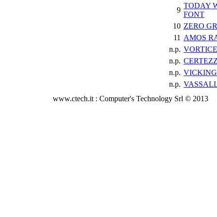
TODAY 
9
FONT
10
ZERO G
11
AMOS R
n.p.
VORTICE
n.p.
CERTEZZ
n.p.
VICKING
n.p.
VASSAL
www.ctech.it : Computer's Technology Srl © 2013