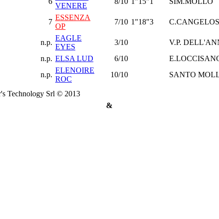
6
8/10
1"15"1
SIM.MOLLO
VENERE
ESSENZA
7
7/10
1"18"3
C.CANGELOS
OP
EAGLE
n.p.
3/10
V.P. DELL'A
EYES
n.p.
ELSA LUD
6/10
E.LOCCISAN
ELENOIRE
n.p.
10/10
SANTO MOL
ROC
's Technology Srl © 2013
&