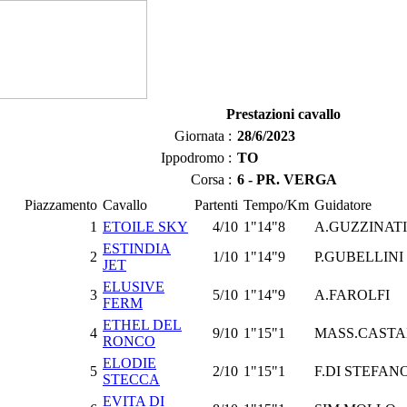
Prestazioni cavallo
Giornata :
28/6/2023
Ippodromo :
TO
Corsa :
6 - PR. VERGA
Piazzamento
Cavallo
Partenti
Tempo/Km
Guidatore
1
ETOILE SKY
4/10
1"14"8
A.GUZZINATI
ESTINDIA
2
1/10
1"14"9
P.GUBELLINI
JET
ELUSIVE
3
5/10
1"14"9
A.FAROLFI
FERM
ETHEL DEL
4
9/10
1"15"1
MASS.CAST
RONCO
ELODIE
5
2/10
1"15"1
F.DI STEFAN
STECCA
EVITA DI