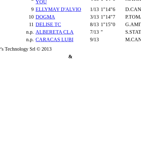
YOU
9
ELLYMAY D'ALVIO
1/13
1"14"6
D.CA
10
DOGMA
3/13
1"14"7
P.TOM
11
DELISE TC
8/13
1"15"0
G.AM
n.p.
ALBERETA CLA
7/13
"
S.STA
n.p.
CARACAS LUBI
9/13
M.CA
's Technology Srl © 2013
&