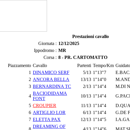
Prestazioni cavallo
Giornata :
12/12/2025
Ippodromo :
MR
Corsa :
8 - PR. CARTOMATTO
Piazzamento
Cavallo
Partenti
Tempo/Km
Guidato
1
DINAMICO SERF
5/13
1"13"7
E.BAC
2
ANCORA BELLA
13/13
1"14"0
M.AN
3
BERNARDINA TC
2/13
1"14"4
M.DI 
BACIODIDAMA
4
10/13
1"14"4
G.PAC
FONT
5
CROUPIER
11/13
1"14"4
D.QUA
6
ARTIGLIO LOR
6/13
1"14"4
G.DE F
7
ELETTA PAX
12/13
1"14"5
I.A.G
DREAMING OF
8
4/13
1"14"6
MAT.S