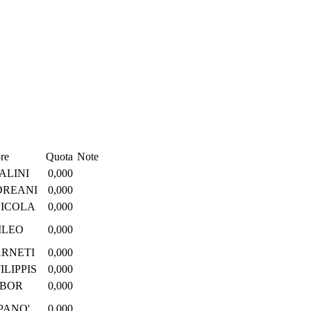
re
Quota
Note
ALINI
0,000
DREANI
0,000
NICOLA
0,000
ILEO
0,000
RNETI
0,000
ILIPPIS
0,000
ABOR
0,000
PANO'
0,000