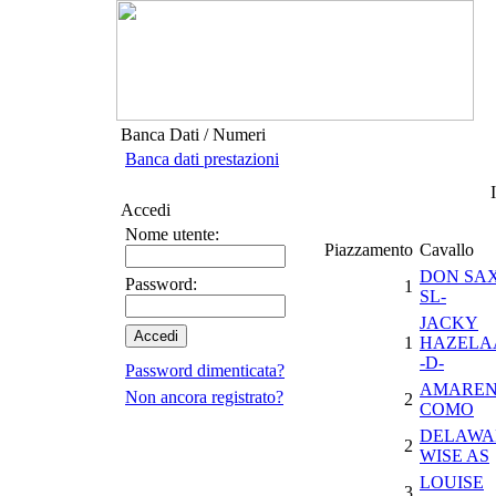
Banca Dati / Numeri
Banca dati prestazioni
Accedi
Nome utente:
Piazzamento
Cavallo
DON SAX
Password:
1
SL-
JACKY
1
HAZELA
-D-
Password dimenticata?
AMARE
Non ancora registrato?
2
COMO
DELAWA
2
WISE AS
LOUISE
3