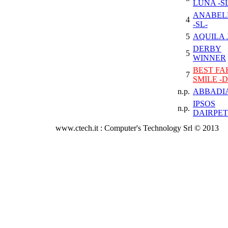
LUNA -S
ANABEL
4
-SL-
5
AQUILA 
DERBY
5
WINNER
BEST FA
7
SMILE -D
n.p.
ABBADI
IPSOS
n.p.
DAIRPET 
www.ctech.it : Computer's Technology Srl © 2013