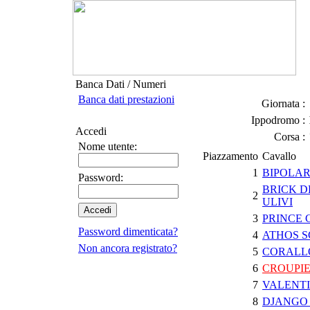
Banca Dati / Numeri
Banca dati prestazioni
Giornata :
Ippodromo :
Accedi
Corsa :
Nome utente:
Piazzamento
Cavallo
1
BIPOLA
Password:
BRICK D
2
ULIVI
3
PRINCE C
Password dimenticata?
4
ATHOS 
Non ancora registrato?
5
CORALL
6
CROUPI
7
VALENT
8
DJANGO