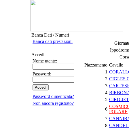
Banca Dati / Numeri
Banca dati prestazioni
Giornata
Ippodromo
Accedi
Corsa
Nome utente:
Piazzamento
Cavallo
1
CORALL
Password:
2
CIGLES 
3
CARTESI
4
BIRBON
Password dimenticata?
5
CIRO JET
Non ancora registrato?
COSMIC
6
POLARE
7
CANNIB
8
CANDEL