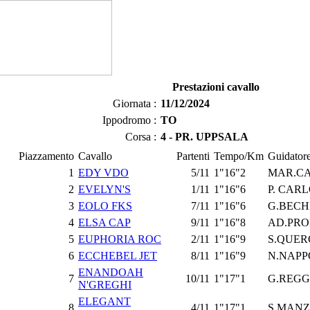
Prestazioni cavallo
Giornata :
11/12/2024
Ippodromo :
TO
Corsa :
4 - PR. UPPSALA
Piazzamento
Cavallo
Partenti
Tempo/Km
Guidator
1
EDY VDO
5/11
1"16"2
MAR.C
2
EVELYN'S
1/11
1"16"6
P. CAR
3
EOLO FKS
7/11
1"16"6
G.BECH
4
ELSA CAP
9/11
1"16"8
AD.PRO
5
EUPHORIA ROC
2/11
1"16"9
S.QUER
6
ECCHEBEL JET
8/11
1"16"9
N.NAPP
ENANDOAH
7
10/11
1"17"1
G.REGG
N'GREGHI
ELEGANT
8
4/11
1"17"1
S.MAN