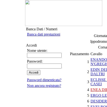
Banca Dati / Numeri
Banca dati prestazioni
Giornata
Ippodromo
Accedi
Corsa
Nome utente:
Piazzamento
Cavallo
ENAND
Password:
1
N'GREGH
EDIN DE
2
DALTRI
ECLISSE 
Password dimenticata?
3
CASEI
Non ancora registrato?
4
ENEA DI
5
ERGO LE
6
DESIDER
7
EVELRO