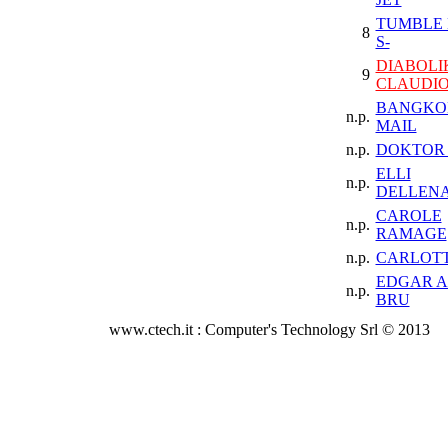
TUMBLE 
8
S-
DIABOLI
9
CLAUDI
BANGKO
n.p.
MAIL
n.p.
DOKTOR 
ELLI
n.p.
DELLEN
CAROLE
n.p.
RAMAGE
n.p.
CARLOTT
EDGAR 
n.p.
BRU
www.ctech.it : Computer's Technology Srl © 2013