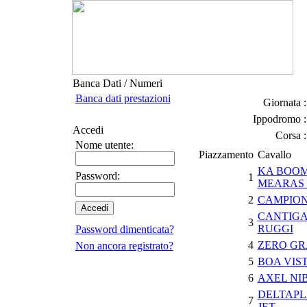
Banca Dati / Numeri
Banca dati prestazioni
Giornata :
Ippodromo :
Accedi
Corsa :
Nome utente:
Piazzamento
Cavallo
KA BOO
Password:
1
MEARAS 
2
CAMPION
CANTIGA
3
RUGGI
Password dimenticata?
4
ZERO GR
Non ancora registrato?
5
BOA VIS
6
AXEL NI
DELTAP
7
JET