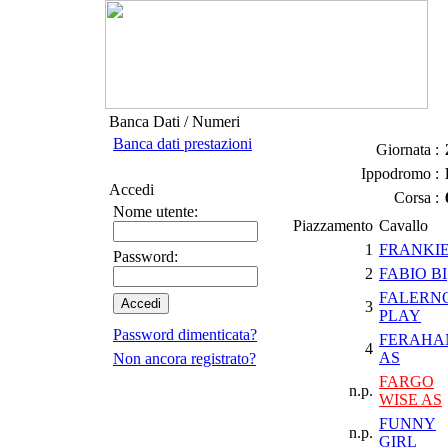
Banca Dati / Numeri
Banca dati prestazioni
Giornata :
Ippodromo :
Accedi
Corsa :
Nome utente:
Piazzamento
Cavallo
1
FRANKIE
Password:
2
FABIO BI
FALERN
3
PLAY
Password dimenticata?
FERAHA
4
AS
Non ancora registrato?
FARGO
n.p.
WISE AS
FUNNY
n.p.
GIRL