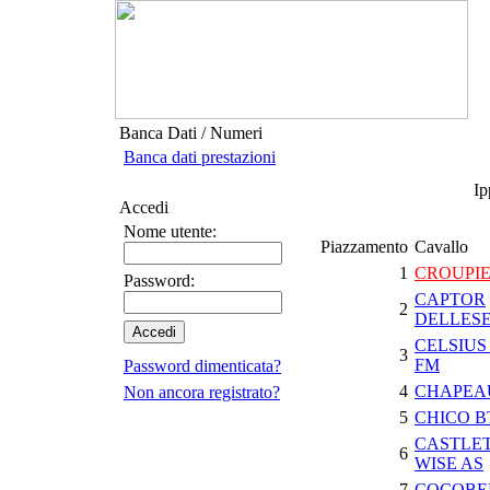
Banca Dati / Numeri
Banca dati prestazioni
Ip
Accedi
Nome utente:
Piazzamento
Cavallo
1
CROUPI
Password:
CAPTOR
2
DELLES
CELSIUS
3
FM
Password dimenticata?
4
CHAPEA
Non ancora registrato?
5
CHICO B
CASTLE
6
WISE AS
7
COCOBE