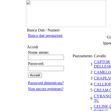
Banca Dati / Numeri
Banca dati prestazioni
Gi
Ippo
Accedi
Nome utente:
Piazzamento
Cavallo
CAPTOR
Password:
1
DELLES
2
CAMELO
3
CHAPEA
Password dimenticata?
4
CALLIO
Non ancora registrato?
5
CREAM 
CYRANO
6
TC
CELINE 
7
RONCO