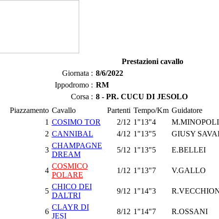
Prestazioni cavallo
Giornata :
8/6/2022
Ippodromo :
RM
Corsa :
8 - PR. CUCU DI JESOLO
Piazzamento
Cavallo
Partenti
Tempo/Km
Guidatore
1
COSIMO TOR
2/12
1"13"4
M.MINOPOLI
2
CANNIBAL
4/12
1"13"5
GIUSY SAVA
CHAMPAGNE
3
5/12
1"13"5
E.BELLEI
DREAM
COSMICO
4
1/12
1"13"7
V.GALLO
POLARE
CHICO DEI
5
9/12
1"14"3
R.VECCHIO
DALTRI
CLAYR DI
6
8/12
1"14"7
R.OSSANI
JESI