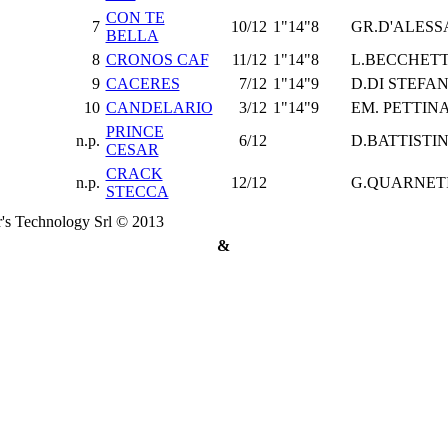
CON TE
7
10/12
1"14"8
GR.D'ALESS
BELLA
8
CRONOS CAF
11/12
1"14"8
L.BECCHETT
9
CACERES
7/12
1"14"9
D.DI STEFA
10
CANDELARIO
3/12
1"14"9
EM. PETTIN
PRINCE
n.p.
6/12
D.BATTISTIN
CESAR
CRACK
n.p.
12/12
G.QUARNET
STECCA
's Technology Srl © 2013
&