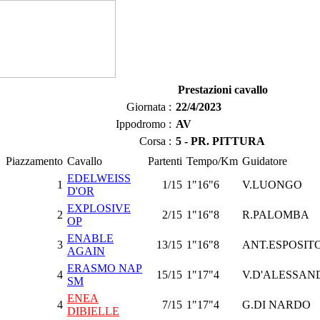
Prestazioni cavallo
Giornata :
22/4/2023
Ippodromo :
AV
Corsa :
5 - PR. PITTURA
Piazzamento
Cavallo
Partenti
Tempo/Km
Guidatore
EDELWEISS
1
1/15
1"16"6
V.LUONGO
D'OR
EXPLOSIVE
2
2/15
1"16"8
R.PALOMBA
OP
ENABLE
3
13/15
1"16"8
ANT.ESPOSITO
AGAIN
ERASMO NAP
4
15/15
1"17"4
V.D'ALESSAN
SM
ENEA
4
7/15
1"17"4
G.DI NARDO
DIBIELLE