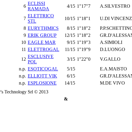
ECLISSI
6
4/15
1"17"7
A.SILVESTRO
RAMADA
ELETTRICO
7
10/15
1"18"1
U.DI VINCEN
STL
8
EURYTHMICS
8/15
1"18"2
P.P.SCHETTIN
9
ERIK GROUP
12/15
1"18"2
GR.D'ALESSA
10
EAGLE MAR
9/15
1"19"3
A.SIMIOLI
11
ELETTROGAL
11/15
1"19"9
D.LUONGO
ESCLUSIVE
12
3/15
1"22"0
V.GALLO
POL
n.p.
ESOTICOGAL
5/15
E.A.MAISTO
n.p.
ELLIOTT VIK
6/15
GR.D'ALESSA
n.p.
ESPLOSIONE
14/15
M.DE VIVO
's Technology Srl © 2013
&