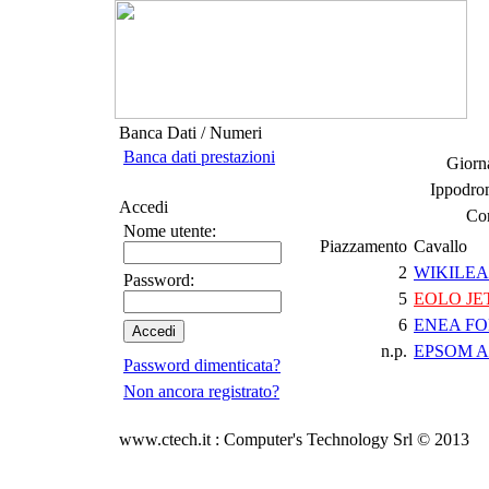
Banca Dati / Numeri
Banca dati prestazioni
Giorna
Ippodro
Accedi
Cor
Nome utente:
Piazzamento
Cavallo
2
WIKILEA
Password:
5
EOLO JE
6
ENEA F
n.p.
EPSOM A
Password dimenticata?
Non ancora registrato?
www.ctech.it : Computer's Technology Srl © 2013