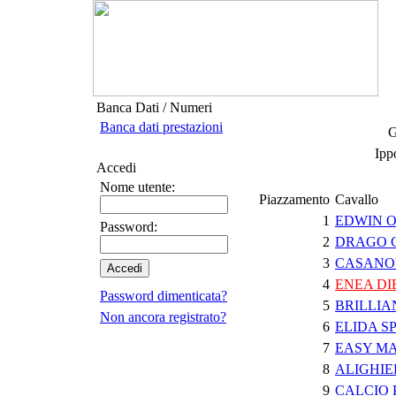
Banca Dati / Numeri
Banca dati prestazioni
G
Ipp
Accedi
Nome utente:
Piazzamento
Cavallo
1
EDWIN 
Password:
2
DRAGO 
3
CASANO
4
ENEA DI
Password dimenticata?
5
BRILLIA
Non ancora registrato?
6
ELIDA S
7
EASY MA
8
ALIGHIE
9
CALCIO 