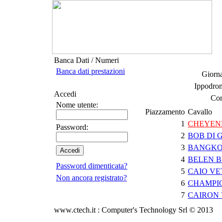
Banca Dati / Numeri
Banca dati prestazioni
Giorna
Ippodro
Accedi
Cor
Nome utente:
Piazzamento
Cavallo
1
CHEYEN
Password:
2
BOB DI 
3
BANGKO
4
BELEN B
Password dimenticata?
5
CAIO VE
Non ancora registrato?
6
CHAMPI
7
CAIRON 
www.ctech.it : Computer's Technology Srl © 2013