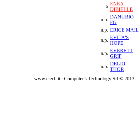
ENEA
6
DIBIELLE
DANUBIO
n.p.
FG
n.p.
ERICE MAIL
EVITA'S
n.p.
HOPE
EVERETT
n.p.
GRIF
DELIO
n.p.
THOR
www.ctech.it : Computer's Technology Srl © 2013