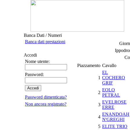
Banca Dati / Numeri
Banca dati prestazioni
Giorn
Ippodro
Accedi
Co
Nome utente:
Piazzamento
Cavallo
EL
Password:
1
COCHERO
GRIF
EOLO
2
PETRAL
Password dimenticata?
EVELROSE
Non ancora registrato?
3
ERRE
ENANDOAH
4
N'GREGHI
5
ELITE TRIO