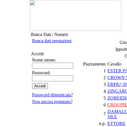
Banca Dati / Numeri
Banca dati prestazioni
Gior
Ippod
Accedi
C
Nome utente:
Piazzamento
Cavallo
1
ESTER P
Password:
2
CROWN 
3
ERPIU' 
4
ZINGARO
Password dimenticata?
5
ZOBEIDE
Non ancora registrato?
6
CROUPI
DAMALO
7
SILE
n.p.
ETTORE