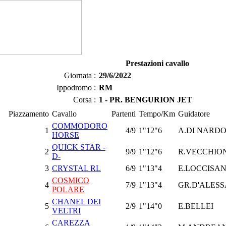
Prestazioni cavallo
Giornata :
29/6/2022
Ippodromo :
RM
Corsa :
1 - PR. BENGURION JET
Piazzamento
Cavallo
Partenti
Tempo/Km
Guidatore
COMMODORO
1
4/9
1"12"6
A.DI NARD
HORSE
QUICK STAR -
2
9/9
1"12"6
R.VECCHIO
D-
3
CRYSTAL RL
6/9
1"13"4
E.LOCCISA
COSMICO
4
7/9
1"13"4
GR.D'ALES
POLARE
CHANEL DEI
5
2/9
1"14"0
E.BELLEI
VELTRI
CAREZZA