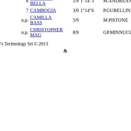
6
1/9
1"14"3
M.ANDREAN
BELLA
7
CAMBOGIA
3/9
1"14"6
P.GUBELLIN
CAMILLA
n.p.
5/9
M.PISTONE
BASS
CHRISTOPHER
n.p.
8/9
GP.MINNUC
MAG
's Technology Srl © 2013
&