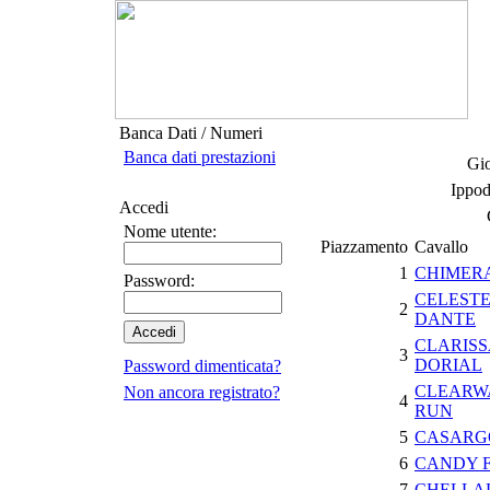
Banca Dati / Numeri
Banca dati prestazioni
Gio
Ippod
Accedi
Nome utente:
Piazzamento
Cavallo
1
CHIMER
Password:
CELEST
2
DANTE
CLARIS
3
DORIAL
Password dimenticata?
CLEARW
Non ancora registrato?
4
RUN
5
CASARG
6
CANDY F
7
CHELLA