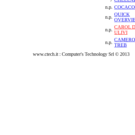
n.p.
COCACO
QUICK
n.p.
OVERVIE
CAROL D
n.p.
ULIVI
CAMERO
n.p.
TREB
www.ctech.it : Computer's Technology Srl © 2013