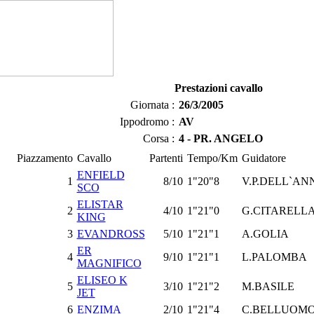
Prestazioni cavallo
Giornata :
26/3/2005
Ippodromo :
AV
Corsa :
4 - PR. ANGELO
Piazzamento
Cavallo
Partenti
Tempo/Km
Guidatore
ENFIELD
1
8/10
1"20"8
V.P.DELL`AN
SCO
ELISTAR
2
4/10
1"21"0
G.CITARELL
KING
3
EVANDROSS
5/10
1"21"1
A.GOLIA
ER
4
9/10
1"21"1
L.PALOMBA
MAGNIFICO
ELISEO K
5
3/10
1"21"2
M.BASILE
JET
6
ENZIMA
2/10
1"21"4
C.BELLUOM