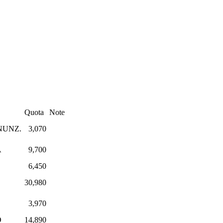
Quota
Note
NUNZ.
3,070
A
9,700
6,450
30,980
3,970
O
14,890