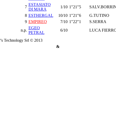
ESTASIATO
7
1/10
1"21"5
SALV.BORRI
DI MARA
8
ESTHERGAL
10/10
1"21"6
G.TUTINO
9
EMPIREO
7/10
1"22"1
S.SERRA
EGEO
n.p.
6/10
LUCA FIERR
PETRAL
's Technology Srl © 2013
&