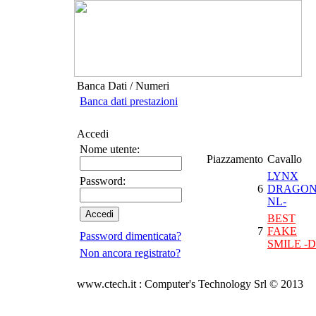
Banca Dati / Numeri
Banca dati prestazioni
Accedi
Nome utente:
Piazzamento
Cavallo
LYNX
Password:
6
DRAGON
NL-
BEST
7
FAKE
Password dimenticata?
SMILE -D
Non ancora registrato?
www.ctech.it : Computer's Technology Srl © 2013