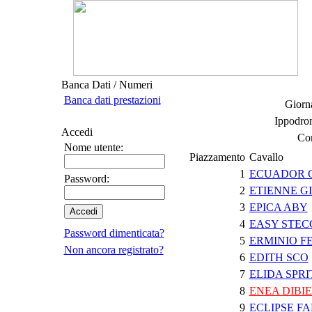
Banca Dati / Numeri
Banca dati prestazioni
Giorna
Ippodro
Accedi
Cor
Nome utente:
Piazzamento
Cavallo
1
ECUADOR 
Password:
2
ETIENNE G
3
EPICA ABY
4
EASY STEC
Password dimenticata?
5
ERMINIO F
Non ancora registrato?
6
EDITH SCO
7
ELIDA SPRI
8
ENEA DIBI
9
ECLIPSE F