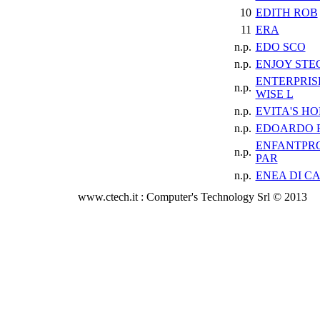
10
EDITH ROB
11
ERA
n.p.
EDO SCO
n.p.
ENJOY STE
ENTERPRIS
n.p.
WISE L
n.p.
EVITA'S HO
n.p.
EDOARDO 
ENFANTPR
n.p.
PAR
n.p.
ENEA DI CA
www.ctech.it : Computer's Technology Srl © 2013